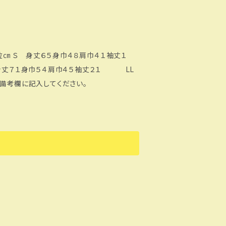
１袖丈１
丈７１身巾５４肩巾４５袖丈２１ LL
備考欄に記入してください。