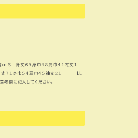
１袖丈１
丈７１身巾５４肩巾４５袖丈２１ LL
備考欄に記入してください。