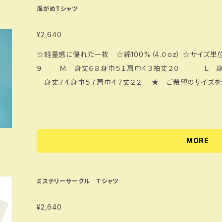
海がめTシャツ
¥2,640
☆軽量感に優れた一枚 ☆綿100%（4.０oz） ☆サイズ単位㎝ Ｓ 身丈６５身巾４８肩巾４
９ Ｍ 身丈６８身巾５１肩巾４３袖丈２０ Ｌ 身
身丈７４身巾５７肩巾４７丈２２ ★ ご希望のサイズを
MORE
ミステリーサークル Ｔシャツ
¥2,640