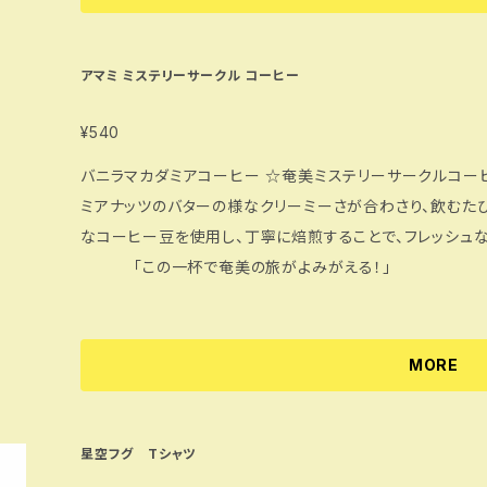
アマミ ミステリーサークル コーヒー
¥540
バニラマカダミアコーヒー ☆奄美ミステリーサークルコーヒーは、酸味を抑えバニラの香ばしさマカダ
ミアナッツのバターの様なクリーミーさが合わさり、飲むた
なコーヒー豆を使用し、丁寧に焙煎することで、フレッシュ
「この一杯で奄美の旅がよみがえる！」
MORE
星空フグ Tシャツ