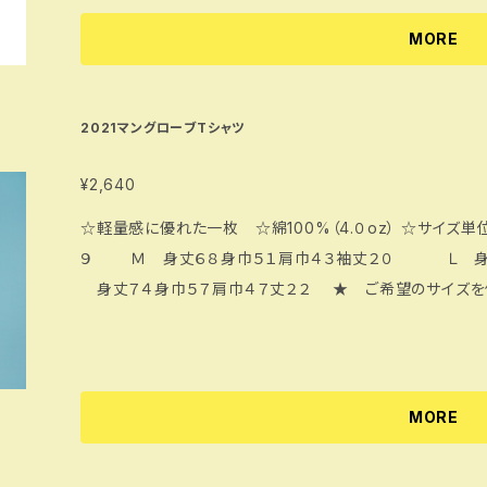
MORE
2021マングローブTシャツ
¥2,640
☆軽量感に優れた一枚 ☆綿100%（4.０oz） ☆サイズ単位㎝ Ｓ 身丈６５身巾４８肩巾４
９ Ｍ 身丈６８身巾５１肩巾４３袖丈２０ Ｌ 身
身丈７４身巾５７肩巾４７丈２２ ★ ご希望のサイズを
MORE