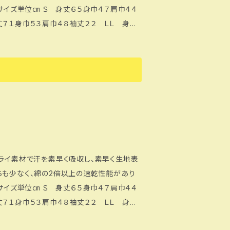
６５身巾４７肩巾４４
丈７１身巾５３肩巾４８袖丈２２ ＬＬ 身丈
に記入してください。
ドライ素材で汗を素早く吸収し、素早く生地表
ちも少なく、綿の2倍以上の速乾性能があり
６５身巾４７肩巾４４
丈７１身巾５３肩巾４８袖丈２２ ＬＬ 身丈
に記入してください。