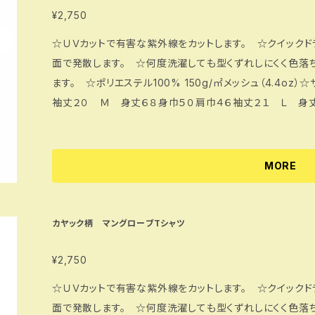
¥2,750
☆ＵＶカットで有害な紫外線をカットします。 ☆クイック
面で発散します。 ☆何度洗濯しても型くずれしにくく色落
ます。 ☆ポリエステル100% 150g/㎡メッシュ（4.4oz）☆サイズ単位㎝ Ｓ 身丈
袖丈２０ Ｍ 身丈６８身巾５０肩巾４６袖丈２１ Ｌ 身
７４身巾５６肩巾５０丈２３ ★ ご希望のサイズを備考欄
MORE
カヤック柄 マングローブTシャツ
¥2,750
☆ＵＶカットで有害な紫外線をカットします。 ☆クイック
面で発散します。 ☆何度洗濯しても型くずれしにくく色落