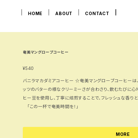
HOME
ABOUT
CONTACT
奄美マングローブコーヒー
¥540
バニラマカダミアコーヒー ☆奄美マングローブコーヒーは、酸味が無くバニラの香ばしさマカダミアナ
ッツのバターの様なクリーミーさが合わさり、飲むたびに心
ヒー豆を使用し、丁寧に焙煎することで、フレッシュな香
「この一杯で奄美時間を！」
MORE