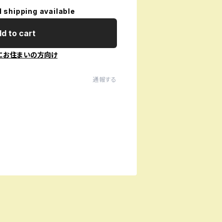
l shipping available
d to cart
にお住まいの方向け
通報する