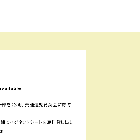
available
一部を（公財）交通遺児育英会に寄付
店舗でマグネットシートを無料貸し出し
㎝