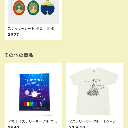
ステッカーシート №２ 耐水
屋外・屋内用
¥627
その他の商品
アマミ ミステリーサークル コー
ミステリーサークル Ｔシャツ
ヒー
¥540
¥2,640