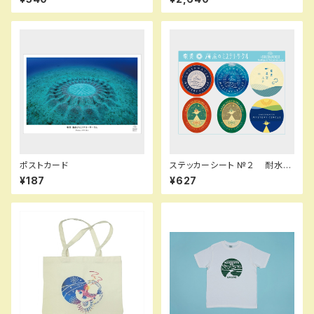
ポストカード
ステッカーシート №２ 耐水
屋外・屋内用
¥187
¥627