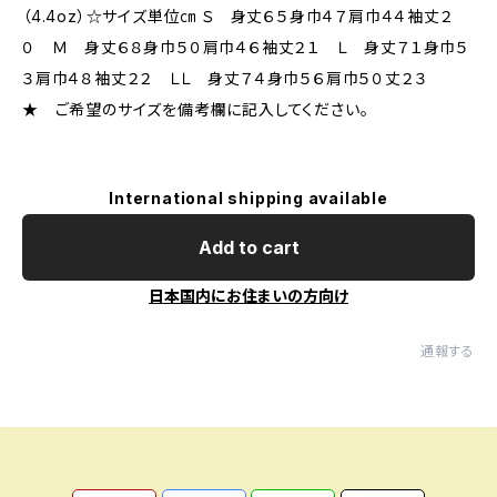
（4.4oz）☆サイズ単位㎝ Ｓ 身丈６５身巾４７肩巾４４袖丈２
０ Ｍ 身丈６８身巾５０肩巾４６袖丈２１ Ｌ 身丈７１身巾５
３肩巾４８袖丈２２ ＬＬ 身丈７４身巾５６肩巾５０丈２３
★ ご希望のサイズを備考欄に記入してください。
International shipping available
Add to cart
日本国内にお住まいの方向け
通報する